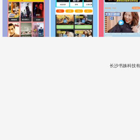
长沙书姝科技